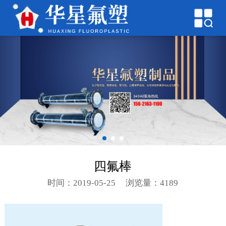
网站首页
关于我们
产品中心
新闻中心
工程案例
产品优点
四氟棒
联系我们
时间：2019-05-25
浏览量：4189